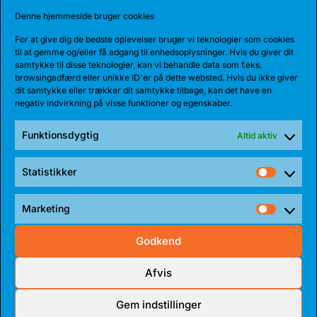
BEARS HENTER ATLETISK GUARD
Denne hjemmeside bruger cookies
Den 185 cm høje amerikanske guard, Myles Corey,
har indgået en 1-årig aftale med...
For at give dig de bedste oplevelser bruger vi teknologier som cookies
til at gemme og/eller få adgang til enhedsoplysninger. Hvis du giver dit
samtykke til disse teknologier, kan vi behandle data som f.eks.
browsingadfærd eller unikke ID'er på dette websted. Hvis du ikke giver
dit samtykke eller trækker dit samtykke tilbage, kan det have en
negativ indvirkning på visse funktioner og egenskaber.
Funktionsdygtig
Altid aktiv
Statistikker
Statist
Marketing
Market
Godkend
17 JUL 2026
TALENT BLIVER FULDTIDSBJØRN
Afvis
Anton Katholm har skrevet under med Bakken Bears
Gem indstillinger
for endnu en sæson. Sidste sæson havde...