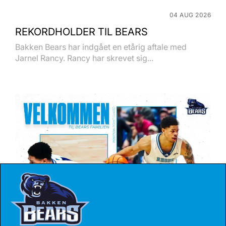
04 AUG 2026
REKORDHOLDER TIL BEARS
Bakken Bears har indgået en etårig aftale med
Jarnel Rancy. Rancy har skrevet sig...
27 JUL 2026