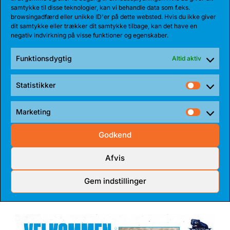
samtykke til disse teknologier, kan vi behandle data som f.eks.
browsingadfærd eller unikke ID'er på dette websted. Hvis du ikke giver
dit samtykke eller trækker dit samtykke tilbage, kan det have en
negativ indvirkning på visse funktioner og egenskaber.
Funktionsdygtig
Altid aktiv
Statistikker
Statist
Marketing
Market
27 JUL 2026
Godkend
BEARS HENTER ATLETISK GUARD
Afvis
Den 185 cm høje amerikanske guard, Myles Corey,
har indgået en 1-årig aftale med...
Gem indstillinger