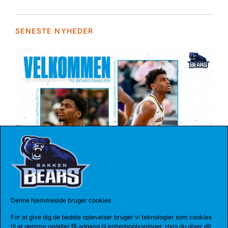
SENESTE NYHEDER
04 AUG 2026
REKORDHOLDER TIL BEARS
Bakken Bears har indgået en etårig aftale med
Denne hjemmeside bruger cookies
Jarnel Rancy. Rancy har skrevet sig...
For at give dig de bedste oplevelser bruger vi teknologier som cookies
til at gemme og/eller få adgang til enhedsoplysninger. Hvis du giver dit