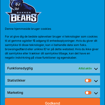
Denne hjemmeside bruger cookies
For at give dig de bedste oplevelser bruger vi teknologier som cookies
til at gemme og/eller få adgang til enhedsoplysninger. Hvis du giver dit
samtykke til disse teknologier, kan vi behandle data som f.eks.
browsingadfærd eller unikke ID'er på dette websted. Hvis du ikke giver
dit samtykke eller trækker dit samtykke tilbage, kan det have en
04 AUG 2026
negativ indvirkning på visse funktioner og egenskaber.
REKORDHOLDER TIL BEARS
Funktionsdygtig
Bakken Bears har indgået en etårig aftale med
Altid aktiv
Jarnel Rancy. Rancy har skrevet sig...
Statistikker
Statist
Marketing
Market
Godkend