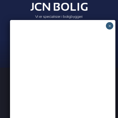
Meet all our partners
PRIVATLIVSPOLITIK
KONTAKT OS
ERHVERVSNETVÆRK I AARHUS
BEARSPADEL
BEARSEVENT
PARTNER ANNONCER