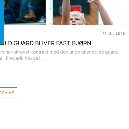
stikker
eting
14 JUL 2026
ULD GUARD BLIVER FAST BJØRN
s har skrevet kontrakt med den unge talentfulde guard,
e. Frederik havde i...
RCHIVE