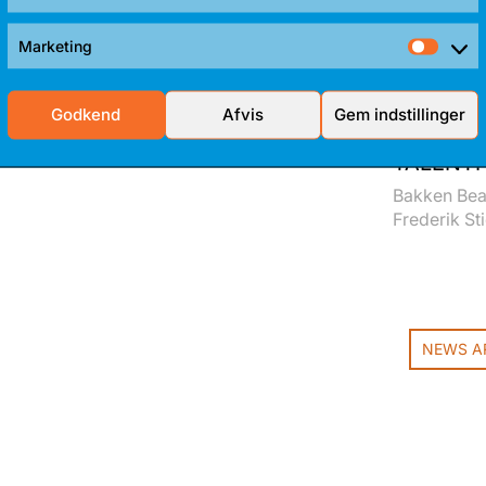
Stati
Marketing
Mark
Godkend
Afvis
Gem indstillinger
TALENTF
Bakken Bear
Frederik Sti
NEWS A