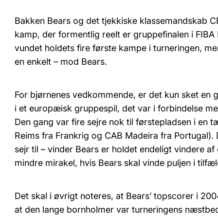
Bakken Bears og det tjekkiske klassemandskab CE
kamp, der formentlig reelt er gruppefinalen i FIB
vundet holdets fire første kampe i turneringen, m
en enkelt – mod Bears.
For bjørnenes vedkommende, er det kun sket en gang
i et europæisk gruppespil, det var i forbindelse 
Den gang var fire sejre nok til førstepladsen i en t
Reims fra Frankrig og CAB Madeira fra Portugal). 
sejr til – vinder Bears er holdet endeligt vindere 
mindre mirakel, hvis Bears skal vinde puljen i tilf
Det skal i øvrigt noteres, at Bears’ topscorer i 20
at den lange bornholmer var turneringens næstbe