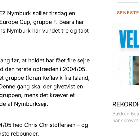
Z Nymburk spiller tirsdag en
SENEST
A Europe Cup, gruppe F. Bears har
ens Nymburk har vundet tre og tabt
 før, at holdet har fået fire sejre
med den første optræden i 2004/05.
æt gruppe (foran Keflavik fra Island,
Denne gang skal der givetvist en
af gruppen, mens det kræver et
ælde af Nymburksejr.
REKORDH
Bakken Bear
har skrevet 
04/05 hed Chris Christoffersen – og
dste rebounder.