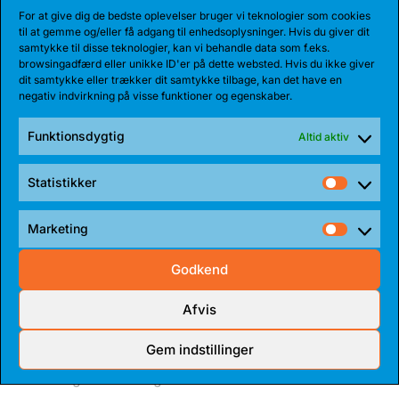
Bakken Bears har indgået en etårig aftale med
For at give dig de bedste oplevelser bruger vi teknologier som cookies
til at gemme og/eller få adgang til enhedsoplysninger. Hvis du giver dit
Jarnel Rancy. Rancy har skrevet sig...
samtykke til disse teknologier, kan vi behandle data som f.eks.
browsingadfærd eller unikke ID'er på dette websted. Hvis du ikke giver
dit samtykke eller trækker dit samtykke tilbage, kan det have en
negativ indvirkning på visse funktioner og egenskaber.
Funktionsdygtig
Altid aktiv
Statistikker
Statist
Marketing
Market
Godkend
27 JUL 2026
Afvis
BEARS HENTER ATLETISK GUARD
Gem indstillinger
Den 185 cm høje amerikanske guard, Myles Corey,
har indgået en 1-årig aftale med...