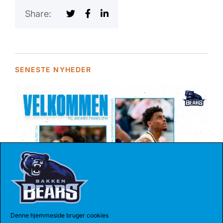
Share:
SENESTE NYHEDER
04 AUG 2026
REKORDHOLDER TIL BEARS
Denne hjemmeside bruger cookies