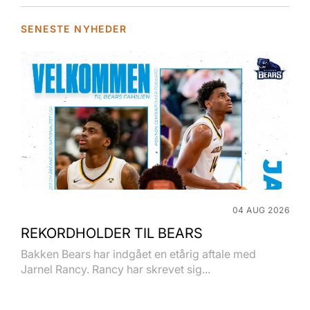
SENESTE NYHEDER
04 AUG 2026
REKORDHOLDER TIL BEARS
Bakken Bears har indgået en etårig aftale med
Jarnel Rancy. Rancy har skrevet sig...