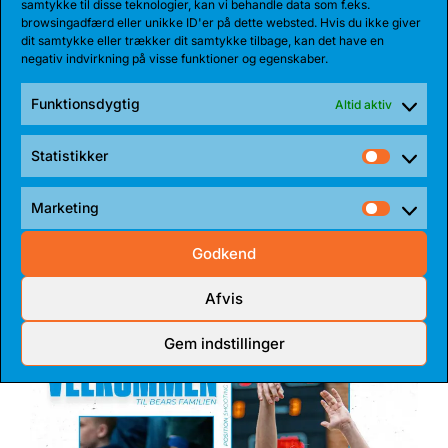
samtykke til disse teknologier, kan vi behandle data som f.eks.
browsingadfærd eller unikke ID'er på dette websted. Hvis du ikke giver
dit samtykke eller trækker dit samtykke tilbage, kan det have en
negativ indvirkning på visse funktioner og egenskaber.
Funktionsdygtig
Altid aktiv
Statistikker
Statist
17 JUL 2026
Marketing
TALENT BLIVER FULDTIDSBJØRN
Market
Anton Katholm har skrevet under med Bakken Bears
Godkend
for endnu en sæson. Sidste sæson havde...
Afvis
Gem indstillinger