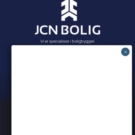
Meet all our partners
PRIVATLIVSPOLITIK
KONTAKT OS
ERHVERVSNETVÆRK I AARHUS