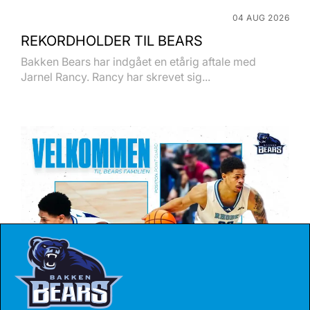
04 AUG 2026
REKORDHOLDER TIL BEARS
Bakken Bears har indgået en etårig aftale med
Jarnel Rancy. Rancy har skrevet sig...
27 JUL 2026
BEARS HENTER ATLETISK GUARD