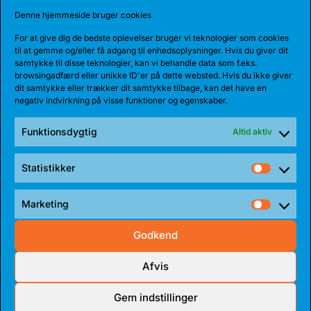
Denne hjemmeside bruger cookies
Den 185 cm høje amerikanske guard, Myles Corey,
har indgået en 1-årig aftale med...
For at give dig de bedste oplevelser bruger vi teknologier som cookies
til at gemme og/eller få adgang til enhedsoplysninger. Hvis du giver dit
samtykke til disse teknologier, kan vi behandle data som f.eks.
browsingadfærd eller unikke ID'er på dette websted. Hvis du ikke giver
dit samtykke eller trækker dit samtykke tilbage, kan det have en
negativ indvirkning på visse funktioner og egenskaber.
Funktionsdygtig
Altid aktiv
Statistikker
Statist
Marketing
Market
Godkend
17 JUL 2026
TALENT BLIVER FULDTIDSBJØRN
Afvis
Anton Katholm har skrevet under med Bakken Bears
Gem indstillinger
for endnu en sæson. Sidste sæson havde...