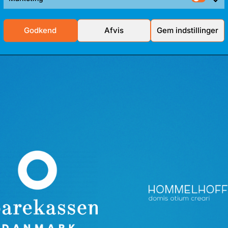
Mark
Godkend
Afvis
Gem indstillinger