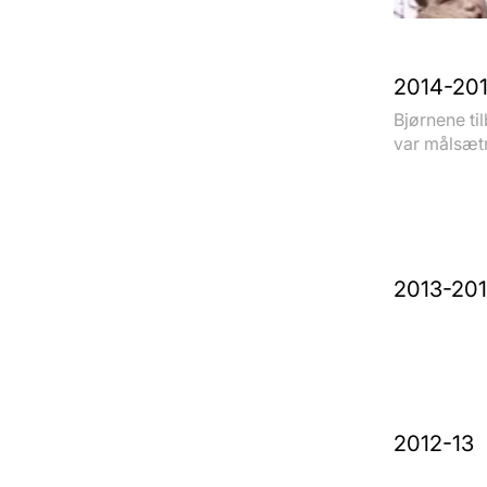
2014-20
Bjørnene t
var målsætni
2013-20
2012-13