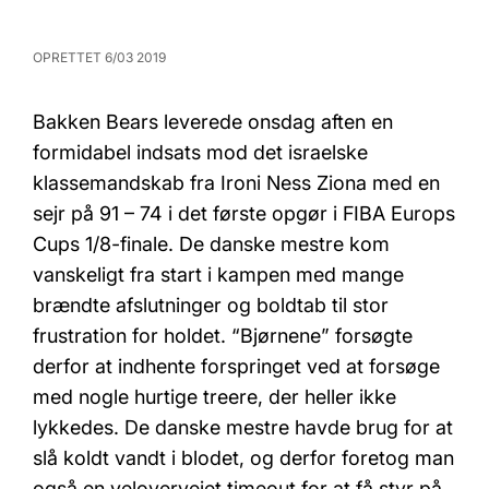
OPRETTET 6/03 2019
Bakken Bears leverede onsdag aften en
formidabel indsats mod det israelske
klassemandskab fra Ironi Ness Ziona med en
sejr på 91 – 74 i det første opgør i FIBA Europs
Cups 1/8-finale. De danske mestre kom
vanskeligt fra start i kampen med mange
brændte afslutninger og boldtab til stor
frustration for holdet. “Bjørnene” forsøgte
derfor at indhente forspringet ved at forsøge
med nogle hurtige treere, der heller ikke
lykkedes. De danske mestre havde brug for at
slå koldt vandt i blodet, og derfor foretog man
også en velovervejet timeout for at få styr på