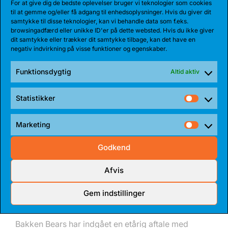
Share:
For at give dig de bedste oplevelser bruger vi teknologier som cookies
til at gemme og/eller få adgang til enhedsoplysninger. Hvis du giver dit
samtykke til disse teknologier, kan vi behandle data som f.eks.
browsingadfærd eller unikke ID'er på dette websted. Hvis du ikke giver
dit samtykke eller trækker dit samtykke tilbage, kan det have en
negativ indvirkning på visse funktioner og egenskaber.
SENESTE NYHEDER
Funktionsdygtig
Altid aktiv
Statistikker
Statist
Marketing
Market
Godkend
Afvis
04 AUG 2026
Gem indstillinger
REKORDHOLDER TIL BEARS
Bakken Bears har indgået en etårig aftale med