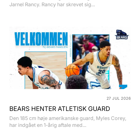
Jarnel Rancy. Rancy har skrevet sig...
27 JUL 2026
BEARS HENTER ATLETISK GUARD
Den 185 cm høje amerikanske guard, Myles Corey,
har indgået en 1-årig aftale med...