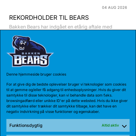
04 AUG 2026
REKORDHOLDER TIL BEARS
Bakken Bears har indgået en etårig aftale med
Jarnel Rancy. Rancy har skrevet sig...
Denne hjemmeside bruger cookies
For at give dig de bedste oplevelser bruger vi teknologier som cookies
til at gemme og/eller få adgang til enhedsoplysninger. Hvis du giver dit
samtykke til disse teknologier, kan vi behandle data som f.eks.
browsingadfærd eller unikke ID'er på dette websted. Hvis du ikke giver
dit samtykke eller trækker dit samtykke tilbage, kan det have en
negativ indvirkning på visse funktioner og egenskaber.
27 JUL 2026
Funktionsdygtig
Altid aktiv
BEARS HENTER ATLETISK GUARD