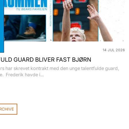
stikker
eting
14 JUL 2026
ULD GUARD BLIVER FAST BJØRN
s har skrevet kontrakt med den unge talentfulde guard,
e. Frederik havde i...
RCHIVE