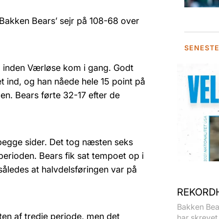
 Bakken Bears’ sejr på 108-68 over
SENEST
1 inden Værløse kom i gang. Godt
t ind, og han nåede hele 15 point på
en. Bears førte 32-17 efter de
begge sider. Det tog næsten seks
perioden. Bears fik sat tempoet op i
således at halvdelsføringen var på
REKORDH
Bakken Bear
en af tredje periode, men det
har skrevet 