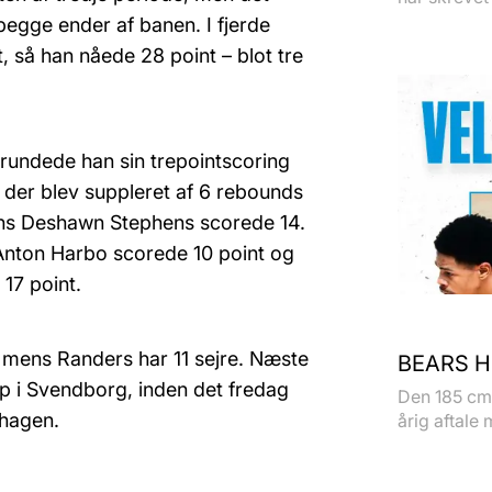
 begge ender af banen. I fjerde
, så han nåede 28 point – blot tre
undede han sin trepointscoring
der blev suppleret af 6 rebounds
ens Deshawn Stephens scorede 14.
Anton Harbo scorede 10 point og
17 point.
 mens Randers har 11 sejre. Næste
BEARS H
 i Svendborg, inden det fredag
Den 185 cm 
hagen.
årig aftale 