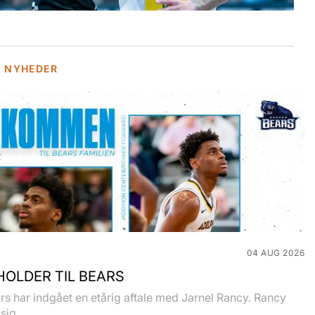
E NYHEDER
04 AUG 2026
OLDER TIL BEARS
s har indgået en etårig aftale med Jarnel Rancy. Rancy
sig...