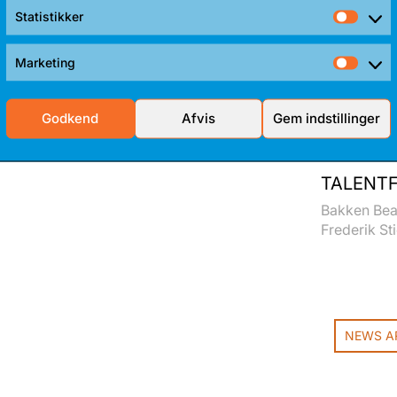
Statistikker
Stati
Marketing
Mark
Godkend
Afvis
Gem indstillinger
TALENTF
Bakken Bear
Frederik Sti
NEWS A