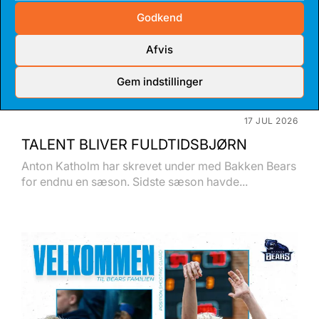
Godkend
Afvis
Gem indstillinger
17 JUL 2026
TALENT BLIVER FULDTIDSBJØRN
Anton Katholm har skrevet under med Bakken Bears
for endnu en sæson. Sidste sæson havde...