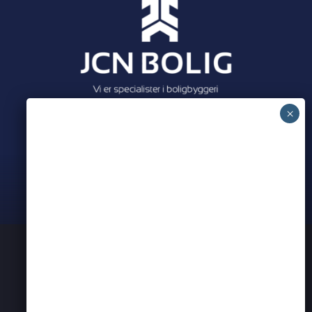
Meet all our partners
PRIVATLIVSPOLITIK
KONTAKT OS
ERHVERVSNETVÆRK I AARHUS
BEARSPADEL