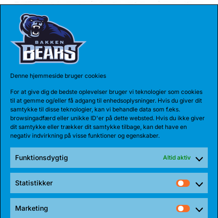
Denne hjemmeside bruger cookies
For at give dig de bedste oplevelser bruger vi teknologier som cookies
til at gemme og/eller få adgang til enhedsoplysninger. Hvis du giver dit
samtykke til disse teknologier, kan vi behandle data som f.eks.
27 JUL 2026
browsingadfærd eller unikke ID'er på dette websted. Hvis du ikke giver
dit samtykke eller trækker dit samtykke tilbage, kan det have en
BEARS HENTER ATLETISK GUARD
negativ indvirkning på visse funktioner og egenskaber.
Den 185 cm høje amerikanske guard, Myles Corey,
har indgået en 1-årig aftale med...
Funktionsdygtig
Altid aktiv
Statistikker
Statist
Marketing
Market