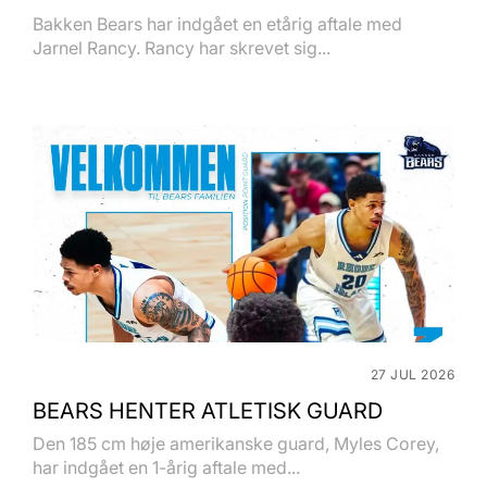
Bakken Bears har indgået en etårig aftale med
Jarnel Rancy. Rancy har skrevet sig...
27 JUL 2026
BEARS HENTER ATLETISK GUARD
Den 185 cm høje amerikanske guard, Myles Corey,
har indgået en 1-årig aftale med...