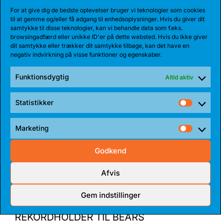
For at give dig de bedste oplevelser bruger vi teknologier som cookies
Share:
til at gemme og/eller få adgang til enhedsoplysninger. Hvis du giver dit
samtykke til disse teknologier, kan vi behandle data som f.eks.
browsingadfærd eller unikke ID'er på dette websted. Hvis du ikke giver
dit samtykke eller trækker dit samtykke tilbage, kan det have en
negativ indvirkning på visse funktioner og egenskaber.
SENESTE NYHEDER
Funktionsdygtig
Altid aktiv
Statistikker
Statist
Marketing
Market
Godkend
Afvis
Gem indstillinger
04 AUG 2026
REKORDHOLDER TIL BEARS