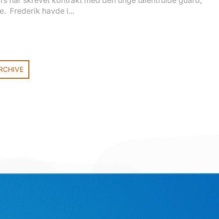
s har skrevet kontrakt med den unge talentfulde guard,
e. Frederik havde i...
RCHIVE