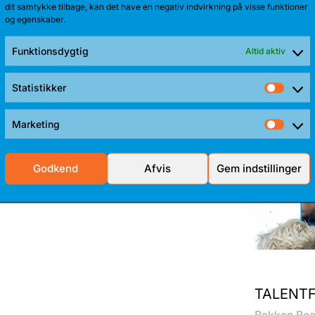
dit samtykke tilbage, kan det have en negativ indvirkning på visse funktioner
og egenskaber.
TALENT 
Anton Kath
Funktionsdygtig
Altid aktiv
sæson. Sid
Statistikker
Stati
Marketing
Mark
Godkend
Afvis
Gem indstillinger
TALENTF