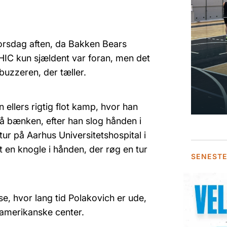
torsdag aften, da Bakken Bears
IC kun sjældent var foran, men det
buzzeren, der tæller.
ellers rigtig flot kamp, hvor han
å bænken, efter han slog hånden i
tur på Aarhus Universitetshospital i
 en knogle i hånden, der røg en tur
SENEST
e, hvor lang tid Polakovich er ude,
amerikanske center.