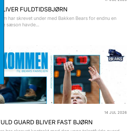
BLIVER FULDTIDSBJØRN
olm har skrevet under med Bakken Bears for endnu en
ste sæson havde...
stikker
eting
14 JUL 2026
ULD GUARD BLIVER FAST BJØRN