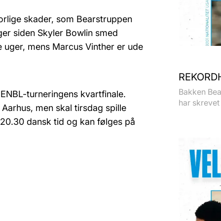
vorlige skader, som Bearstruppen
uger siden Skyler Bowlin smed
te uger, mens Marcus Vinther er ude
REKORDH
Bakken Bear
ENBL-turneringens kvartfinale.
har skrevet 
Aarhus, men skal tirsdag spille
 20.30 dansk tid og kan følges på