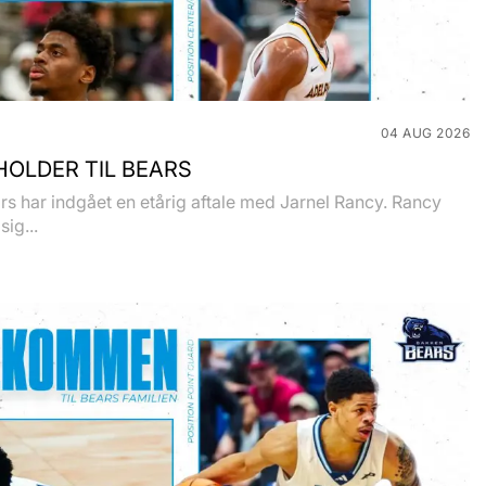
04 AUG 2026
OLDER TIL BEARS
s har indgået en etårig aftale med Jarnel Rancy. Rancy
sig...