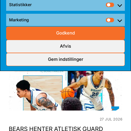
Statistikker
04 AUG 2026
Statist
REKORDHOLDER TIL BEARS
Marketing
Market
Bakken Bears har indgået en etårig aftale med
Jarnel Rancy. Rancy har skrevet sig...
Godkend
Afvis
Gem indstillinger
27 JUL 2026
BEARS HENTER ATLETISK GUARD