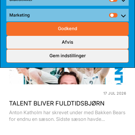
har indgået en 1-årig aftale med...
Statist
Marketing
Market
Godkend
Afvis
Gem indstillinger
17 JUL 2026
TALENT BLIVER FULDTIDSBJØRN
Anton Katholm har skrevet under med Bakken Bears
for endnu en sæson. Sidste sæson havde...