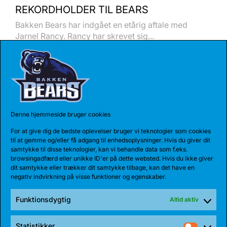
REKORDHOLDER TIL BEARS
Bakken Bears har indgået en etårig aftale med
Jarnel Rancy. Rancy har skrevet sig...
Denne hjemmeside bruger cookies
For at give dig de bedste oplevelser bruger vi teknologier som cookies
til at gemme og/eller få adgang til enhedsoplysninger. Hvis du giver dit
samtykke til disse teknologier, kan vi behandle data som f.eks.
browsingadfærd eller unikke ID'er på dette websted. Hvis du ikke giver
dit samtykke eller trækker dit samtykke tilbage, kan det have en
negativ indvirkning på visse funktioner og egenskaber.
27 JUL 2026
Funktionsdygtig
Altid aktiv
BEARS HENTER ATLETISK GUARD
Den 185 cm høje amerikanske guard, Myles Corey,
Statistikker