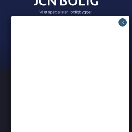
Meet all our partners
PRIVATLIVSPOLITIK
KONTAKT OS
ERHVERVSNETVÆRK I AARHUS
BEARSPADEL
BEARSEVENT
PARTNER ANNONCER