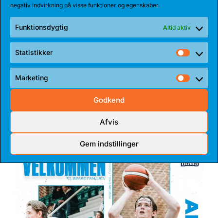
negativ indvirkning på visse funktioner og egenskaber.
Funktionsdygtig
Altid aktiv
Statistikker
Statist
27 JUL 2026
Marketing
Market
BEARS HENTER ATLETISK GUARD
Godkend
Den 185 cm høje amerikanske guard, Myles Corey,
har indgået en 1-årig aftale med...
Afvis
Gem indstillinger