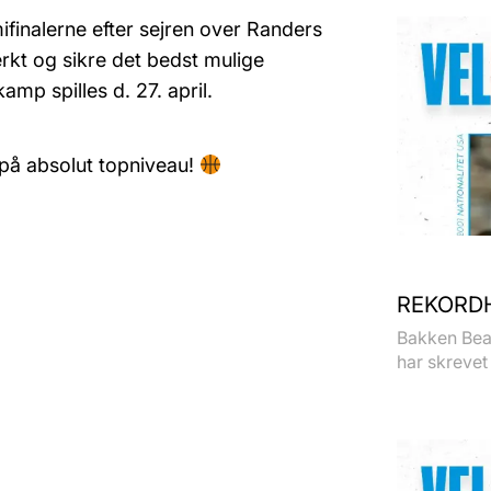
ifinalerne efter sejren over Randers
rkt og sikre det bedst mulige
mp spilles d. 27. april.
 på absolut topniveau!
REKORDH
Bakken Bear
har skrevet 