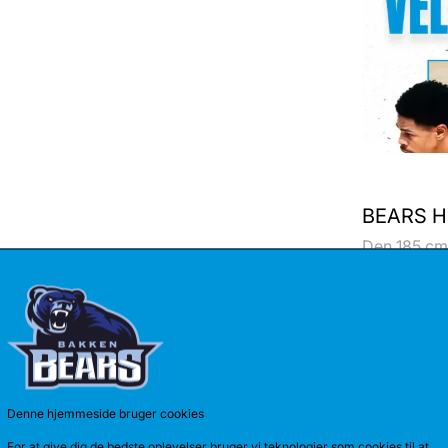
BEARS H
Den 185 cm 
årig aftale 
Denne hjemmeside bruger cookies
For at give dig de bedste oplevelser bruger vi teknologier som cookies til at