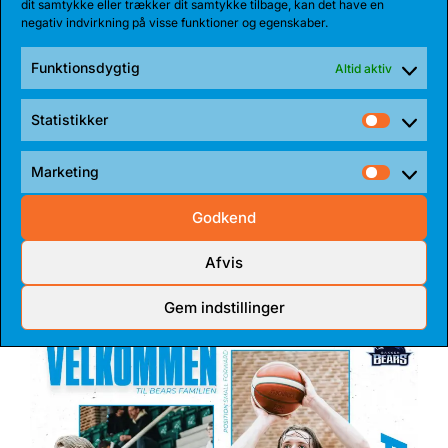
dit samtykke eller trækker dit samtykke tilbage, kan det have en
negativ indvirkning på visse funktioner og egenskaber.
Funktionsdygtig
Altid aktiv
Statistikker
Statist
27 JUL 2026
Marketing
Market
BEARS HENTER ATLETISK GUARD
Godkend
Den 185 cm høje amerikanske guard, Myles Corey,
har indgået en 1-årig aftale med...
Afvis
Gem indstillinger