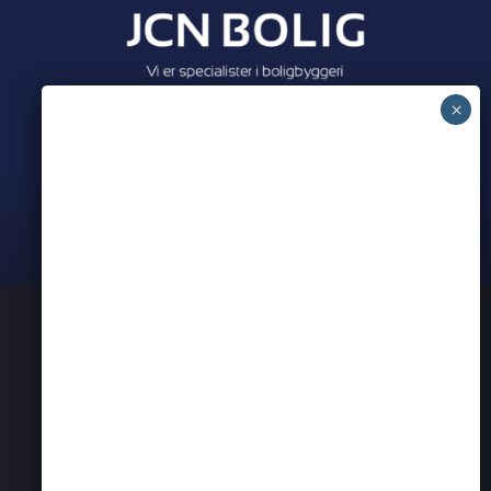
Meet all our partners
PRIVATLIVSPOLITIK
KONTAKT OS
ERHVERVSNETVÆRK I AARHUS
BEARSPADEL
BEARSEVENT
PARTNER ANNONCER