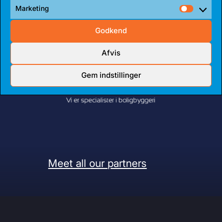
Marketing
Market
Godkend
Afvis
Gem indstillinger
Meet all our partners