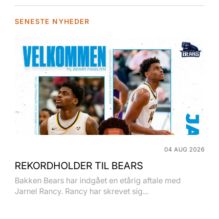
SENESTE NYHEDER
04 AUG 2026
REKORDHOLDER TIL BEARS
Bakken Bears har indgået en etårig aftale med
Jarnel Rancy. Rancy har skrevet sig...