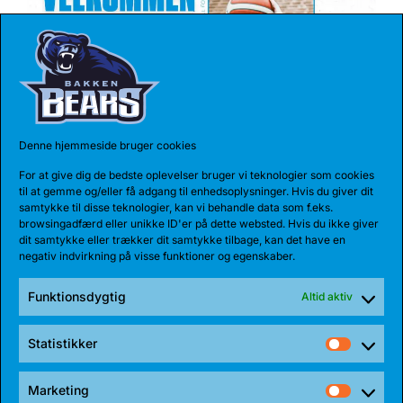
Denne hjemmeside bruger cookies
17 JUL 2026
For at give dig de bedste oplevelser bruger vi teknologier som cookies
TALENT BLIVER FULDTIDSBJØRN
til at gemme og/eller få adgang til enhedsoplysninger. Hvis du giver dit
samtykke til disse teknologier, kan vi behandle data som f.eks.
Anton Katholm har skrevet under med Bakken Bears
browsingadfærd eller unikke ID'er på dette websted. Hvis du ikke giver
for endnu en sæson. Sidste sæson havde...
dit samtykke eller trækker dit samtykke tilbage, kan det have en
negativ indvirkning på visse funktioner og egenskaber.
Funktionsdygtig
Altid aktiv
Statistikker
Statist
Marketing
Market