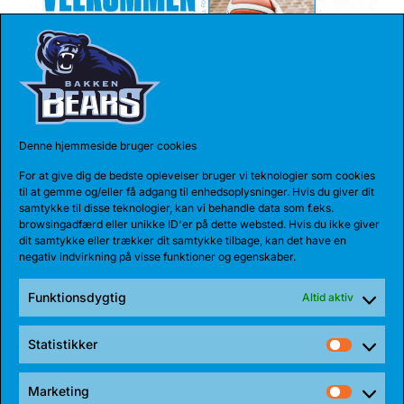
Denne hjemmeside bruger cookies
17 JUL 2026
For at give dig de bedste oplevelser bruger vi teknologier som cookies
TALENT BLIVER FULDTIDSBJØRN
til at gemme og/eller få adgang til enhedsoplysninger. Hvis du giver dit
samtykke til disse teknologier, kan vi behandle data som f.eks.
Anton Katholm har skrevet under med Bakken Bears
browsingadfærd eller unikke ID'er på dette websted. Hvis du ikke giver
for endnu en sæson. Sidste sæson havde...
dit samtykke eller trækker dit samtykke tilbage, kan det have en
negativ indvirkning på visse funktioner og egenskaber.
Funktionsdygtig
Altid aktiv
Statistikker
Statist
Marketing
Market