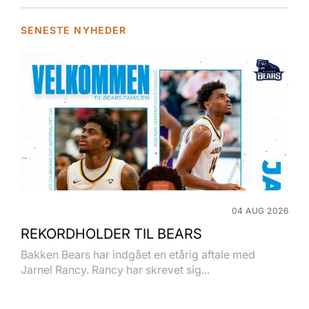
SENESTE NYHEDER
04 AUG 2026
REKORDHOLDER TIL BEARS
Bakken Bears har indgået en etårig aftale med
Jarnel Rancy. Rancy har skrevet sig...