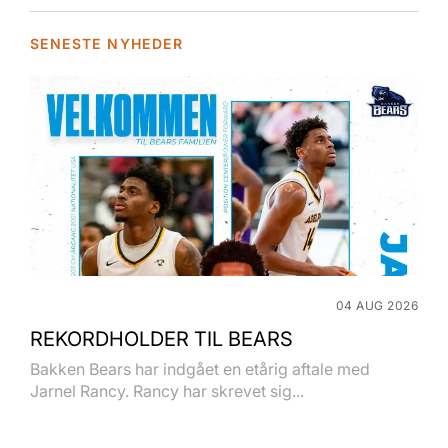
SENESTE NYHEDER
04 AUG 2026
REKORDHOLDER TIL BEARS
Bakken Bears har indgået en etårig aftale med
Jarnel Rancy. Rancy har skrevet sig...