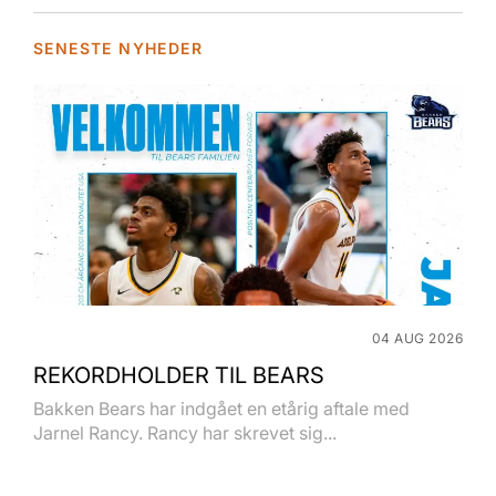
SENESTE NYHEDER
04 AUG 2026
REKORDHOLDER TIL BEARS
Bakken Bears har indgået en etårig aftale med
Jarnel Rancy. Rancy har skrevet sig...