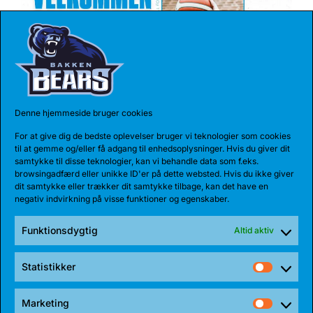
Denne hjemmeside bruger cookies
17 JUL 2026
For at give dig de bedste oplevelser bruger vi teknologier som cookies
TALENT BLIVER FULDTIDSBJØRN
til at gemme og/eller få adgang til enhedsoplysninger. Hvis du giver dit
samtykke til disse teknologier, kan vi behandle data som f.eks.
Anton Katholm har skrevet under med Bakken Bears
browsingadfærd eller unikke ID'er på dette websted. Hvis du ikke giver
for endnu en sæson. Sidste sæson havde...
dit samtykke eller trækker dit samtykke tilbage, kan det have en
negativ indvirkning på visse funktioner og egenskaber.
Funktionsdygtig
Altid aktiv
Statistikker
Statist
Marketing
Market