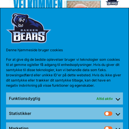
Denne hjemmeside bruger cookies
For at give dig de bedste oplevelser bruger vi teknologier som cookies
17 JUL 2026
til at gemme og/eller få adgang til enhedsoplysninger. Hvis du giver dit
TALENT BLIVER FULDTIDSBJØRN
samtykke til disse teknologier, kan vi behandle data som f.eks.
browsingadfærd eller unikke ID'er på dette websted. Hvis du ikke giver
Anton Katholm har skrevet under med Bakken Bears
dit samtykke eller trækker dit samtykke tilbage, kan det have en
for endnu en sæson. Sidste sæson havde...
negativ indvirkning på visse funktioner og egenskaber.
Funktionsdygtig
Altid aktiv
Statistikker
Statist
Marketing