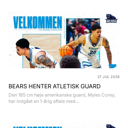
27 JUL 2026
BEARS HENTER ATLETISK GUARD
Den 185 cm høje amerikanske guard, Myles Corey,
har indgået en 1-årig aftale med...