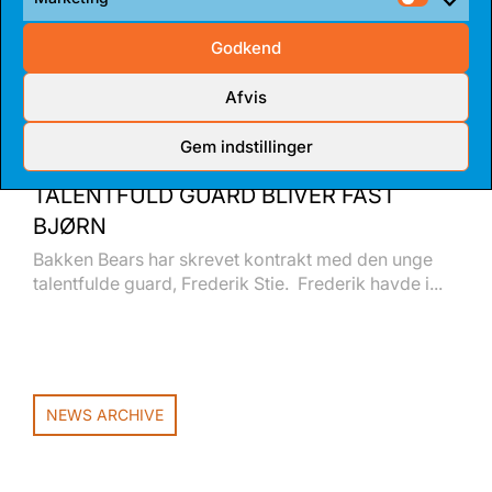
Market
Godkend
Afvis
Gem indstillinger
14 JUL 2026
TALENTFULD GUARD BLIVER FAST
BJØRN
Bakken Bears har skrevet kontrakt med den unge
talentfulde guard, Frederik Stie. Frederik havde i...
NEWS ARCHIVE