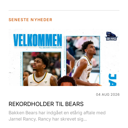
SENESTE NYHEDER
04 AUG 2026
REKORDHOLDER TIL BEARS
Bakken Bears har indgået en etårig aftale med
Jarnel Rancy. Rancy har skrevet sig...