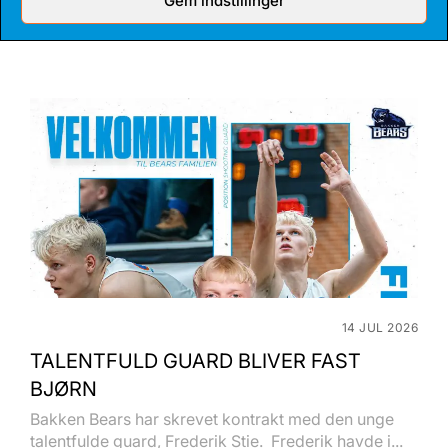
Gem indstillinger
Anton Katholm har skrevet under med Bakken Bears
for endnu en sæson. Sidste sæson havde...
14 JUL 2026
TALENTFULD GUARD BLIVER FAST
BJØRN
Bakken Bears har skrevet kontrakt med den unge
talentfulde guard, Frederik Stie. Frederik havde i...