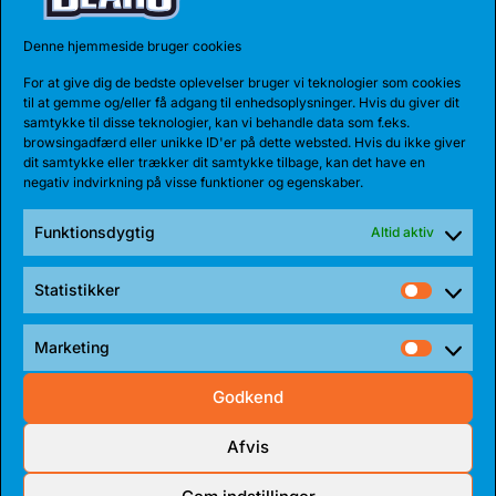
27 JUL 2026
BEARS HENTER ATLETISK GUARD
Denne hjemmeside bruger cookies
Den 185 cm høje amerikanske guard, Myles Corey,
For at give dig de bedste oplevelser bruger vi teknologier som cookies
har indgået en 1-årig aftale med...
til at gemme og/eller få adgang til enhedsoplysninger. Hvis du giver dit
samtykke til disse teknologier, kan vi behandle data som f.eks.
browsingadfærd eller unikke ID'er på dette websted. Hvis du ikke giver
dit samtykke eller trækker dit samtykke tilbage, kan det have en
negativ indvirkning på visse funktioner og egenskaber.
Funktionsdygtig
Altid aktiv
Statistikker
Statist
Marketing
Market
Godkend
17 JUL 2026
Afvis
TALENT BLIVER FULDTIDSBJØRN