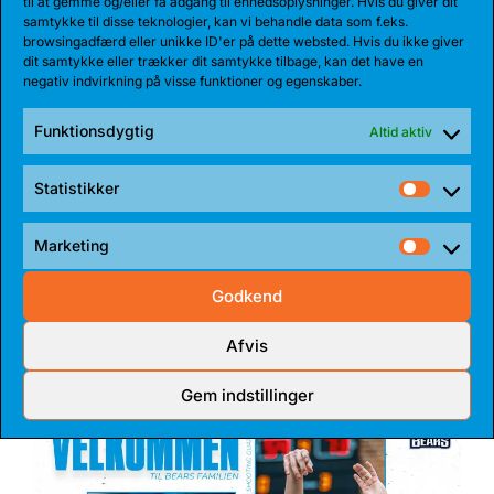
til at gemme og/eller få adgang til enhedsoplysninger. Hvis du giver dit
samtykke til disse teknologier, kan vi behandle data som f.eks.
browsingadfærd eller unikke ID'er på dette websted. Hvis du ikke giver
dit samtykke eller trækker dit samtykke tilbage, kan det have en
negativ indvirkning på visse funktioner og egenskaber.
Funktionsdygtig
Altid aktiv
Statistikker
Statist
17 JUL 2026
Marketing
Market
TALENT BLIVER FULDTIDSBJØRN
Godkend
Anton Katholm har skrevet under med Bakken Bears
for endnu en sæson. Sidste sæson havde...
Afvis
Gem indstillinger