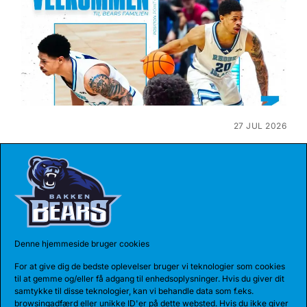
27 JUL 2026
BEARS HENTER ATLETISK GUARD
Den 185 cm høje amerikanske guard, Myles Corey,
har indgået en 1-årig aftale med...
Denne hjemmeside bruger cookies
For at give dig de bedste oplevelser bruger vi teknologier som cookies
til at gemme og/eller få adgang til enhedsoplysninger. Hvis du giver dit
samtykke til disse teknologier, kan vi behandle data som f.eks.
browsingadfærd eller unikke ID'er på dette websted. Hvis du ikke giver