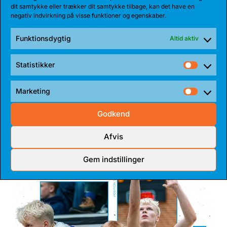
dit samtykke eller trækker dit samtykke tilbage, kan det have en
negativ indvirkning på visse funktioner og egenskaber.
Funktionsdygtig
Altid aktiv
17 JUL 2026
Statistikker
Statist
TALENT BLIVER FULDTIDSBJØRN
Marketing
Anton Katholm har skrevet under med Bakken Bears
Market
for endnu en sæson. Sidste sæson havde...
Godkend
Afvis
Gem indstillinger