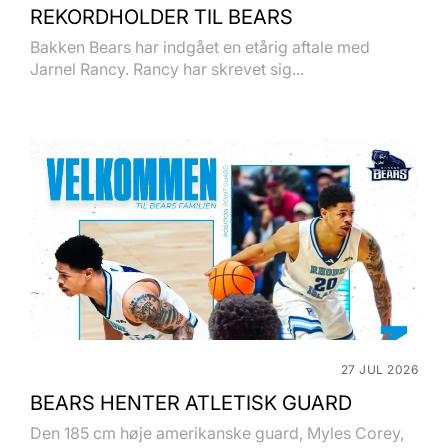
REKORDHOLDER TIL BEARS
Bakken Bears har indgået en etårig aftale med
Jarnel Rancy. Rancy har skrevet sig...
27 JUL 2026
BEARS HENTER ATLETISK GUARD
Den 185 cm høje amerikanske guard, Myles Corey,