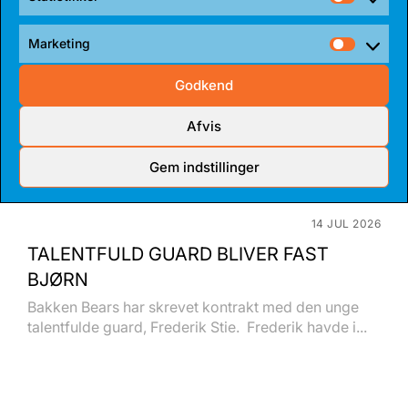
Statist
Marketing
Market
Godkend
Afvis
Gem indstillinger
14 JUL 2026
TALENTFULD GUARD BLIVER FAST
BJØRN
Bakken Bears har skrevet kontrakt med den unge
talentfulde guard, Frederik Stie. Frederik havde i...