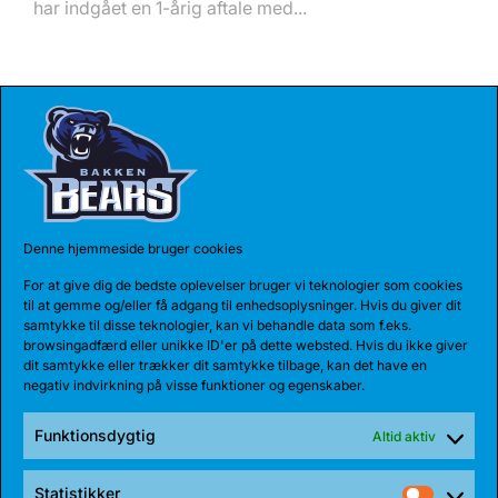
har indgået en 1-årig aftale med...
Denne hjemmeside bruger cookies
For at give dig de bedste oplevelser bruger vi teknologier som cookies
til at gemme og/eller få adgang til enhedsoplysninger. Hvis du giver dit
samtykke til disse teknologier, kan vi behandle data som f.eks.
17 JUL 2026
browsingadfærd eller unikke ID'er på dette websted. Hvis du ikke giver
dit samtykke eller trækker dit samtykke tilbage, kan det have en
TALENT BLIVER FULDTIDSBJØRN
negativ indvirkning på visse funktioner og egenskaber.
Anton Katholm har skrevet under med Bakken Bears
for endnu en sæson. Sidste sæson havde...
Funktionsdygtig
Altid aktiv
Statistikker