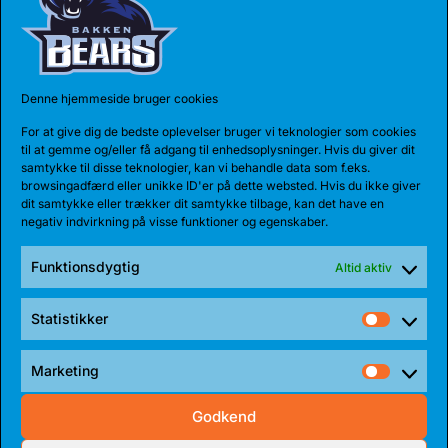
Denne hjemmeside bruger cookies
27 JUL 2026
For at give dig de bedste oplevelser bruger vi teknologier som cookies
BEARS HENTER ATLETISK GUARD
til at gemme og/eller få adgang til enhedsoplysninger. Hvis du giver dit
samtykke til disse teknologier, kan vi behandle data som f.eks.
Den 185 cm høje amerikanske guard, Myles Corey,
browsingadfærd eller unikke ID'er på dette websted. Hvis du ikke giver
har indgået en 1-årig aftale med...
dit samtykke eller trækker dit samtykke tilbage, kan det have en
negativ indvirkning på visse funktioner og egenskaber.
Funktionsdygtig
Altid aktiv
Statistikker
Statist
Marketing
Market
Godkend