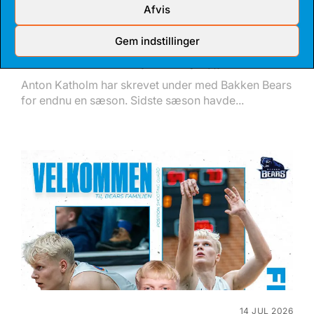
Afvis
Gem indstillinger
17 JUL 2026
TALENT BLIVER FULDTIDSBJØRN
Anton Katholm har skrevet under med Bakken Bears
for endnu en sæson. Sidste sæson havde...
14 JUL 2026