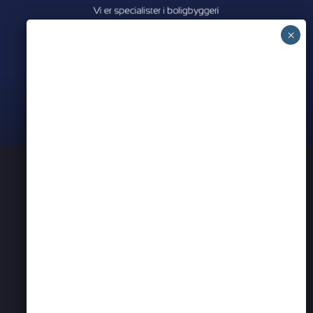
Meet all our partners
PRIVATLIVSPOLITIK
KONTAKT OS
ERHVERVSNETVÆRK I AARHUS
BEARSPADEL
BEARSEVENT
PARTNER ANNONCER
Website by