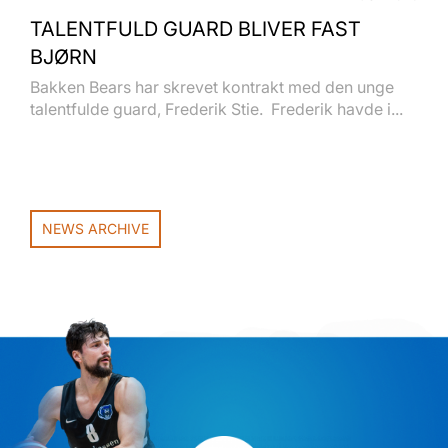
TALENTFULD GUARD BLIVER FAST
BJØRN
Bakken Bears har skrevet kontrakt med den unge
talentfulde guard, Frederik Stie. Frederik havde i...
NEWS ARCHIVE