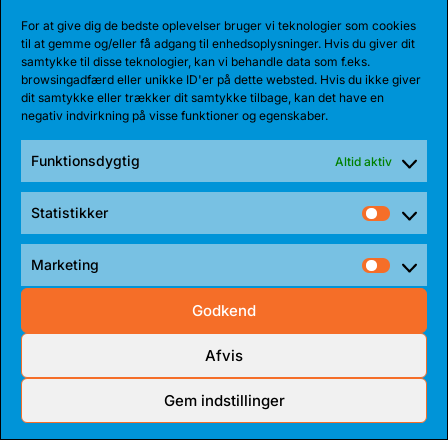
For at give dig de bedste oplevelser bruger vi teknologier som cookies
til at gemme og/eller få adgang til enhedsoplysninger. Hvis du giver dit
samtykke til disse teknologier, kan vi behandle data som f.eks.
browsingadfærd eller unikke ID'er på dette websted. Hvis du ikke giver
dit samtykke eller trækker dit samtykke tilbage, kan det have en
negativ indvirkning på visse funktioner og egenskaber.
Funktionsdygtig
Altid aktiv
Statistikker
Statist
Marketing
Market
17 JUL 2026
Godkend
TALENT BLIVER FULDTIDSBJØRN
Afvis
Anton Katholm har skrevet under med Bakken Bears
for endnu en sæson. Sidste sæson havde...
Gem indstillinger