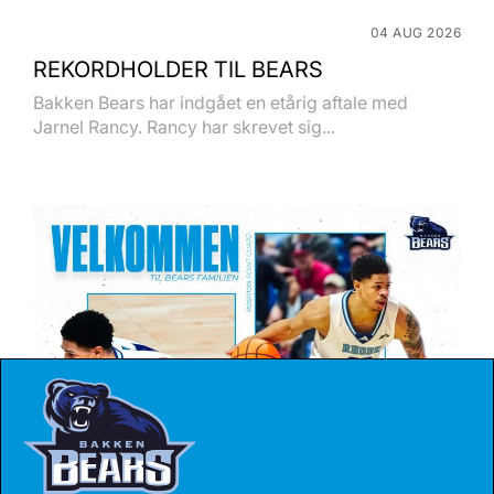
04 AUG 2026
REKORDHOLDER TIL BEARS
Bakken Bears har indgået en etårig aftale med
Jarnel Rancy. Rancy har skrevet sig...
27 JUL 2026