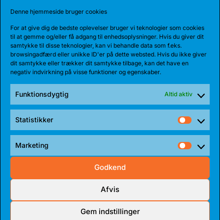
BEARS HENTER ATLETISK GUARD
Denne hjemmeside bruger cookies
Den 185 cm høje amerikanske guard, Myles Corey,
har indgået en 1-årig aftale med...
For at give dig de bedste oplevelser bruger vi teknologier som cookies
til at gemme og/eller få adgang til enhedsoplysninger. Hvis du giver dit
samtykke til disse teknologier, kan vi behandle data som f.eks.
browsingadfærd eller unikke ID'er på dette websted. Hvis du ikke giver
dit samtykke eller trækker dit samtykke tilbage, kan det have en
negativ indvirkning på visse funktioner og egenskaber.
Funktionsdygtig
Altid aktiv
Statistikker
Statist
Marketing
Market
Godkend
17 JUL 2026
TALENT BLIVER FULDTIDSBJØRN
Afvis
Anton Katholm har skrevet under med Bakken Bears
Gem indstillinger
for endnu en sæson. Sidste sæson havde...