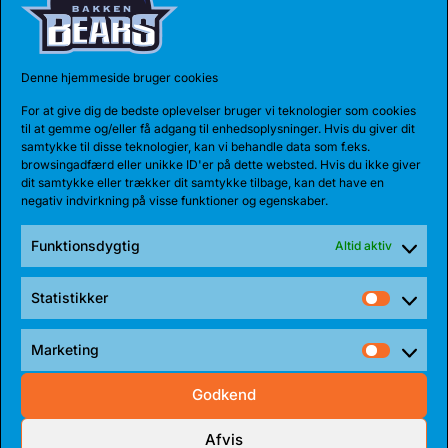
27 JUL 2026
Denne hjemmeside bruger cookies
BEARS HENTER ATLETISK GUARD
For at give dig de bedste oplevelser bruger vi teknologier som cookies
til at gemme og/eller få adgang til enhedsoplysninger. Hvis du giver dit
Den 185 cm høje amerikanske guard, Myles Corey,
samtykke til disse teknologier, kan vi behandle data som f.eks.
har indgået en 1-årig aftale med...
browsingadfærd eller unikke ID'er på dette websted. Hvis du ikke giver
dit samtykke eller trækker dit samtykke tilbage, kan det have en
negativ indvirkning på visse funktioner og egenskaber.
Funktionsdygtig
Altid aktiv
Statistikker
Statist
Marketing
Market
Godkend
Afvis