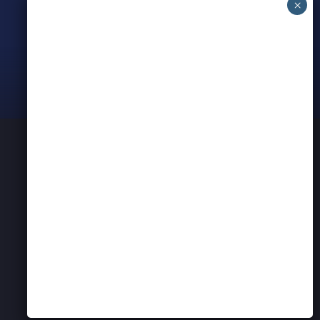
Meet all our partners
PRIVATLIVSPOLITIK
KONTAKT OS
ERHVERVSNETVÆRK I AARHUS
BEARSPADEL
BEARSEVENT
PARTNER ANNONCER
Website by