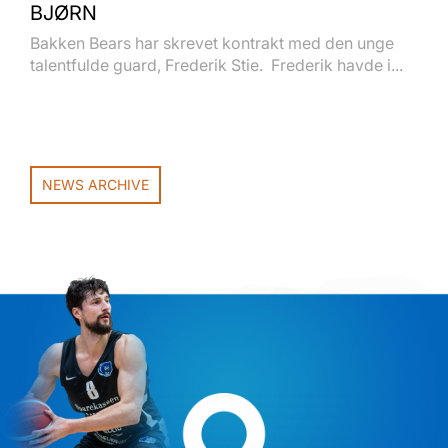
BJØRN
Bakken Bears har skrevet kontrakt med den unge
talentfulde guard, Frederik Stie. Frederik havde i...
NEWS ARCHIVE