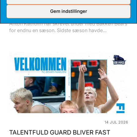
17 JUL 2026
Gem indstillinger
TALENT BLIVER FULDTIDSBJØRN
Anton Katholm har skrevet under med Bakken Bears
for endnu en sæson. Sidste sæson havde...
14 JUL 2026
TALENTFULD GUARD BLIVER FAST