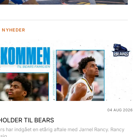
E NYHEDER
04 AUG 2026
OLDER TIL BEARS
s har indgået en etårig aftale med Jarnel Rancy. Rancy
sig...