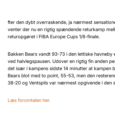
fter den dybt overraskende, ja nærmest sensationel
venter der nu en rigtig spændende returkamp mel
returopgøret i FIBA Europe Cups 1/8-finale.
Bakken Bears vandt 93-73 i den lettiske havneby 
ved halvlegspausen. Udover en rigtig fin anden pe
det især i kampens sidste 14 minutter at kampen bl
Bears blot med to point, 55-53, men den restere
38-20 og Ventspils var nærmest opgivende i den s
Læs foromtalen her.