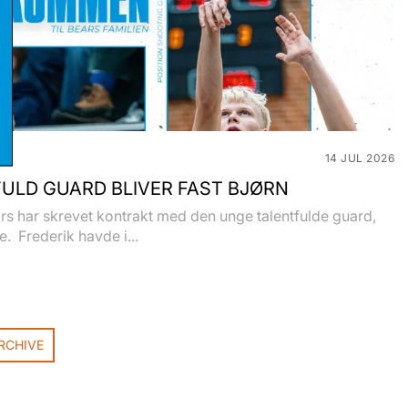
stikker
eting
14 JUL 2026
ULD GUARD BLIVER FAST BJØRN
s har skrevet kontrakt med den unge talentfulde guard,
e. Frederik havde i...
RCHIVE