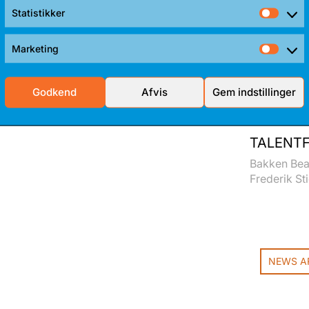
Statistikker
Stati
Marketing
Mark
Godkend
Afvis
Gem indstillinger
TALENTF
Bakken Bear
Frederik Sti
NEWS A