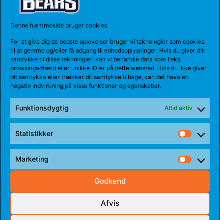
27 JUL 2026
Denne hjemmeside bruger cookies
BEARS HENTER ATLETISK GUARD
For at give dig de bedste oplevelser bruger vi teknologier som cookies
Den 185 cm høje amerikanske guard, Myles Corey,
til at gemme og/eller få adgang til enhedsoplysninger. Hvis du giver dit
har indgået en 1-årig aftale med...
samtykke til disse teknologier, kan vi behandle data som f.eks.
browsingadfærd eller unikke ID'er på dette websted. Hvis du ikke giver
dit samtykke eller trækker dit samtykke tilbage, kan det have en
negativ indvirkning på visse funktioner og egenskaber.
Funktionsdygtig
Altid aktiv
Statistikker
Statist
Marketing
Market
Godkend
17 JUL 2026
Afvis
TALENT BLIVER FULDTIDSBJØRN