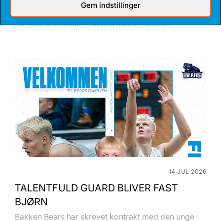
Gem indstillinger
Anton Katholm har skrevet under med Bakken Bears
for endnu en sæson. Sidste sæson havde...
14 JUL 2026
TALENTFULD GUARD BLIVER FAST
BJØRN
Bakken Bears har skrevet kontrakt med den unge