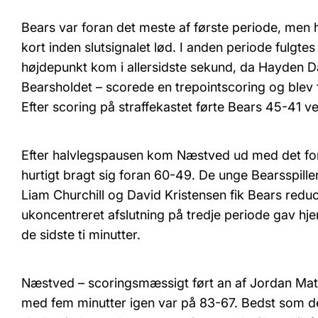
Bears var foran det meste af første periode, men h
kort inden slutsignalet lød. I anden periode fulgte
højdepunkt kom i allersidste sekund, da Hayden D
Bearsholdet – scorede en trepointscoring og blev f
Efter scoring på straffekastet førte Bears 45-41 v
Efter halvlegspausen kom Næstved ud med det for
hurtigt bragt sig foran 60-49. De unge Bearsspill
Liam Churchill og David Kristensen fik Bears reduc
ukoncentreret afslutning på tredje periode gav hj
de sidste ti minutter.
Næstved – scoringsmæssigt ført an af Jordan Ma
med fem minutter igen var på 83-67. Bedst som 