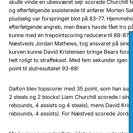
skulle vinde en ubesværet sejr scorede Churchill 
og efterfølgende assisterede til anfører Morten Sah
pludselig var forspringet blot på 83-77. Hjemmeho
efterfølgende angreb, men Bears havde fået tro
kunne med en trepointscoring reducere til 88-87. 
Næstveds Jordan Mathews, tog ansvaret på sine sk
kurven kunne David Kristensen bringe Bears foran 
helt roligt to straffekast. Med fem sekunder igen s
point til slutresultatet 93-88!
Dalton blev topscorer med 35 point, som han supp
2 steals og 2 blocks! Liam Churchill scorede i sin
rebounds, 4 assists og 4 steals), mens David Kris
rebounds, 4 assists). For Næstved scorede Jorda