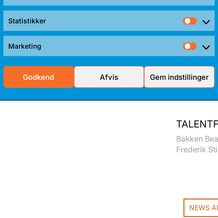
de Bears sin førsteplads i
lag. Nu gælder det Værløse i op til
Statistikker
Stati
dt gang i kvartfinalerne i FIBA
Marketing
Mark
Godkend
Afvis
Gem indstillinger
TALENTF
Bakken Bear
Frederik Sti
NEWS A