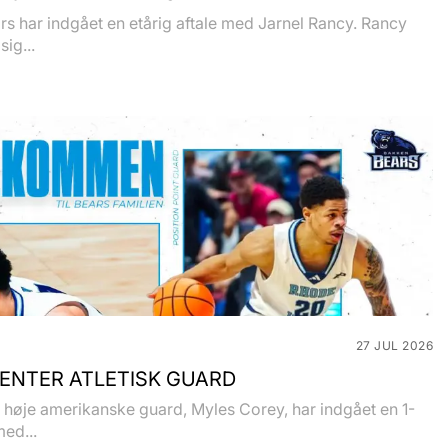
s har indgået en etårig aftale med Jarnel Rancy. Rancy
sig...
27 JUL 2026
ENTER ATLETISK GUARD
høje amerikanske guard, Myles Corey, har indgået en 1-
med...