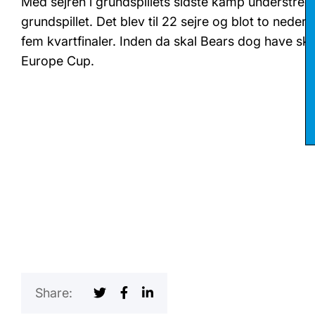
Med sejren i grundspillets sidste kamp understrege
grundspillet. Det blev til 22 sejre og blot to neder
fem kvartfinaler. Inden da skal Bears dog have sku
Europe Cup.
Share: