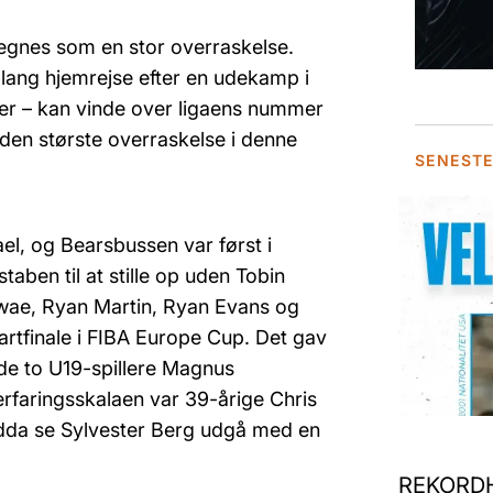
egnes som en stor overraskelse.
lang hjemrejse efter en udekamp i
iler – kan vinde over ligaens nummer
 den største overraskelse i denne
SENEST
ael, og Bearsbussen var først i
aben til at stille op uden Tobin
wae, Ryan Martin, Ryan Evans og
vartfinale i FIBA Europe Cup. Det gav
de to U19-spillere Magnus
erfaringsskalaen var 39-årige Chris
ndda se Sylvester Berg udgå med en
REKORDH