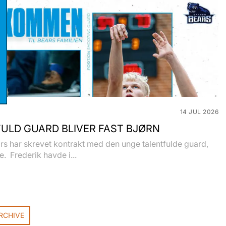
stikker
eting
14 JUL 2026
ULD GUARD BLIVER FAST BJØRN
s har skrevet kontrakt med den unge talentfulde guard,
e. Frederik havde i...
RCHIVE