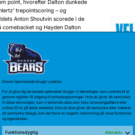
fem point, hvorefter Dalton dunkede
lertz’ trepointscoring – og
ldets Anton Shoutvin scorede i de
 på comebacket og Hayden Dalton
En af ligaens bedste scorere,
uldre, men da hans skud ikke gik i
og herefter satte Liam Churchill
atte Hayden Dalton sine sidste to
Denne hjemmeside bruger cookies
lerede med 7 rebounds, 6 assists,
For at give dig de bedste oplevelser bruger vi teknologier som cookies til at
TALENT 
gemme og/eller få adgang til enhedsoplysninger. Hvis du giver dit samtykke
 tredje Bearskamp hele 18 point (+3
til disse teknologier, kan vi behandle data som f.eks. browsingadfærd eller
Anton Kath
tensen scorede 13 point (og 4
unikke ID'er på dette websted. Hvis du ikke giver dit samtykke eller trækker
sæson. Sid
dit samtykke tilbage, kan det have en negativ indvirkning på visse funktioner
n Mathews 29 point.
og egenskaber.
Funktionsdygtig
Altid aktiv