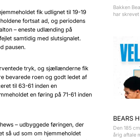
Bakken Bear
jemmeholdet fik udlignet til 19-19
har skrevet 
s holdene fortsat ad, og periodens
alton – eneste udlænding på
ejlet samtidig med slutsignalet.
ed pausen.
ventede tryk, og sjællænderne fik
ere bevarede roen og godt ledet af
eret til 63-61 inden en
emmeholdet en føring på 71-61 inden
BEARS H
thews – udbyggede føringen, der
Den 185 cm 
det så ud som om hjemmeholdet
årig aftale 