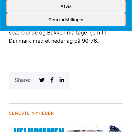
tocifret igen.
Afvis
Gem indstillinger
Kampens sidste minutter blev aldrig rigtigt
spændende og Bakken må tage hjem til
Danmark med et nederlag på 90-76.
Share:
SENESTE NYHEDER