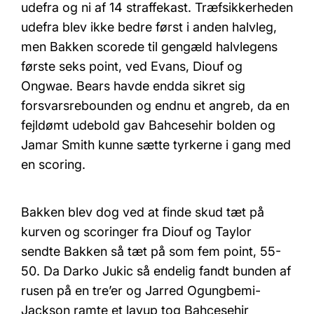
udefra og ni af 14 straffekast. Træfsikkerheden
udefra blev ikke bedre først i anden halvleg,
men Bakken scorede til gengæld halvlegens
første seks point, ved Evans, Diouf og
Ongwae. Bears havde endda sikret sig
forsvarsrebounden og endnu et angreb, da en
fejldømt udebold gav Bahcesehir bolden og
Jamar Smith kunne sætte tyrkerne i gang med
en scoring.
Bakken blev dog ved at finde skud tæt på
kurven og scoringer fra Diouf og Taylor
sendte Bakken så tæt på som fem point, 55-
50. Da Darko Jukic så endelig fandt bunden af
rusen på en tre’er og Jarred Ogungbemi-
Jackson ramte et layup tog Bahcesehir