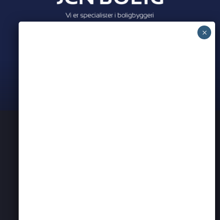
Meet all our partners
PRIVATLIVSPOLITIK
KONTAKT OS
ERHVERVSNETVÆRK I AARHUS
BEARSPADEL
BEARSEVENT
PARTNER ANNONCER