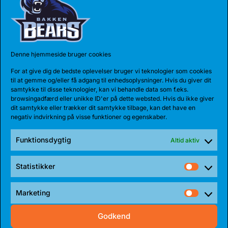
Scoringspausen stoppede først da Marvelle
Harris trak en usportslig fejl på Richard
Denne hjemmeside bruger cookies
Solomon og derefter ramte et straffekast,
efterfulgt af en tre’er fra Michel Diouf. Kort
For at give dig de bedste oplevelser bruger vi teknologier som cookies
til at gemme og/eller få adgang til enhedsoplysninger. Hvis du giver dit
efter fik Harris tilkæmpet sig endnu to
samtykke til disse teknologier, kan vi behandle data som f.eks.
browsingadfærd eller unikke ID'er på dette websted. Hvis du ikke giver
straffekast og så var Bahcesehirs føring
dit samtykke eller trækker dit samtykke tilbage, kan det have en
encifret, 69-60, med seks minutter igen.
negativ indvirkning på visse funktioner og egenskaber.
Funktionsdygtig
Altid aktiv
Minuttet senere ramte Michel Diouf endnu en
tre-pointer til 69-63 og Bahcesehir tog
Statistikker
Statist
timeout. Bakken havde to gode chancer for at
komme endnu tættere på, men i stedet ramte
Marketing
Market
Erkan Yalmaz en tre’er i den anden end og
Godkend
lynhurtigt byggede Bahcesehir føringen op til