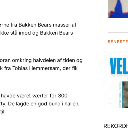
ørne fra Bakken Bears masser af
ikke stå imod og Bakken Bears
SENEST
oran omkring halvdelen af tiden og
nk fra Tobias Hemmersam, der fik
rs havde været værter for 300
rty. De lagde en god bund i hallen,
il.
REKORDH