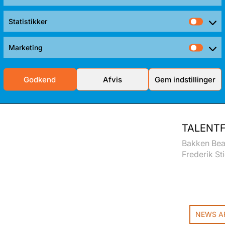
Statistikker
Stati
Marketing
Mark
Godkend
Afvis
Gem indstillinger
TALENTF
Bakken Bear
Frederik Sti
NEWS A