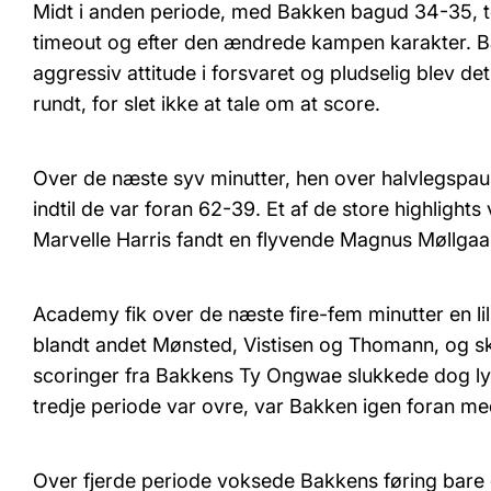
Midt i anden periode, med Bakken bagud 34-35,
timeout og efter den ændrede kampen karakter. B
aggressiv attitude i forsvaret og pludselig blev de
rundt, for slet ikke at tale om at score.
Over de næste syv minutter, hen over halvlegspa
indtil de var foran 62-39. Et af de store highlights
Marvelle Harris fandt en flyvende Magnus Møllgaa
Academy fik over de næste fire-fem minutter en li
blandt andet Mønsted, Vistisen og Thomann, og skar
scoringer fra Bakkens Ty Ongwae slukkede dog lys
tredje periode var ovre, var Bakken igen foran me
Over fjerde periode voksede Bakkens føring bare