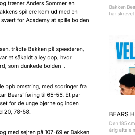
 tog træner Anders Sommer en
Bakken Bear
akkens spillere kom ud med en
har skrevet 
t svært for Academy at spille bolden
usen, trådte Bakken på speederen,
 var et såkaldt alley oop, hvor
rd, som dunkede bolden i.
lle opblomstring, med scoringer fra
 Bears’ føring til 65-56. Et par
et for de unge bjørne og inden
d 20, 78-58.
BEARS H
Den 185 cm 
årig aftale 
 og med sejren på 107-69 er Bakken