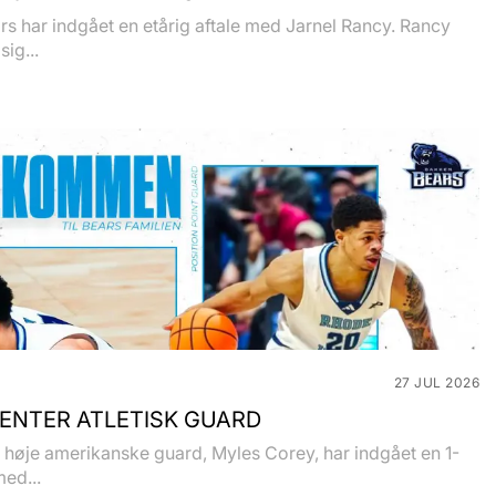
s har indgået en etårig aftale med Jarnel Rancy. Rancy
sig...
27 JUL 2026
ENTER ATLETISK GUARD
høje amerikanske guard, Myles Corey, har indgået en 1-
med...