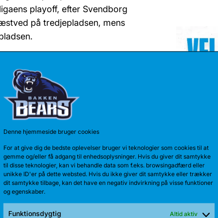
ligaens playoff, efter Svendborg
Næstved på tredjepladsen, mens
pladsen.
sports.com/u/DBBF/2054106/bs.html
Denne hjemmeside bruger cookies
For at give dig de bedste oplevelser bruger vi teknologier som cookies til at
TALENT 
gemme og/eller få adgang til enhedsoplysninger. Hvis du giver dit samtykke
til disse teknologier, kan vi behandle data som f.eks. browsingadfærd eller
Anton Kath
unikke ID'er på dette websted. Hvis du ikke giver dit samtykke eller trækker
sæson. Sid
dit samtykke tilbage, kan det have en negativ indvirkning på visse funktioner
og egenskaber.
Funktionsdygtig
Altid aktiv