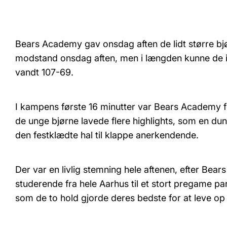
Bears Academy gav onsdag aften de lidt større bj
modstand onsdag aften, men i længden kunne de 
vandt 107-69.
I kampens første 16 minutter var Bears Academy f
de unge bjørne lavede flere highlights, som en du
den festklædte hal til klappe anerkendende.
Der var en livlig stemning hele aftenen, efter Bea
studerende fra hele Aarhus til et stort pregame pa
som de to hold gjorde deres bedste for at leve op t