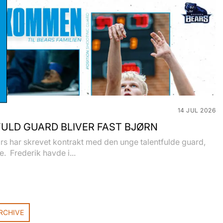
stikker
eting
14 JUL 2026
ULD GUARD BLIVER FAST BJØRN
s har skrevet kontrakt med den unge talentfulde guard,
e. Frederik havde i...
RCHIVE