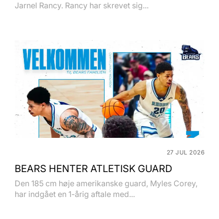
Jarnel Rancy. Rancy har skrevet sig...
27 JUL 2026
BEARS HENTER ATLETISK GUARD
Den 185 cm høje amerikanske guard, Myles Corey,
har indgået en 1-årig aftale med...