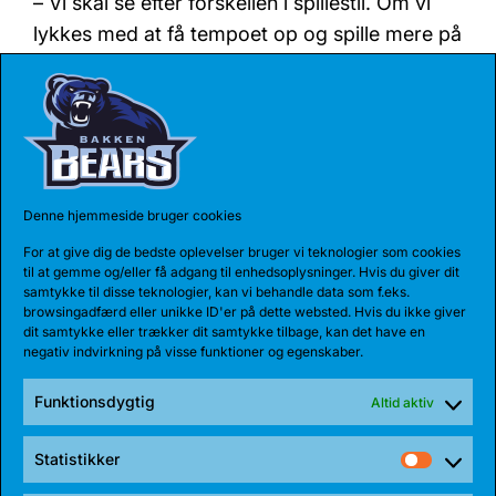
– Vi skal se efter forskellen i spillestil. Om vi
lykkes med at få tempoet op og spille mere på
vores præmisser. Om vi ligner mere det
Bears-hold, som man så mod Holbæk, siger
træneren.
Bakken Bears’ fans og sponsorer kan se
Denne hjemmeside bruger cookies
kampen på storskærm på
PV – Kaffe &
For at give dig de bedste oplevelser bruger vi teknologier som cookies
Cocktails
i Aarhus.
til at gemme og/eller få adgang til enhedsoplysninger. Hvis du giver dit
samtykke til disse teknologier, kan vi behandle data som f.eks.
browsingadfærd eller unikke ID'er på dette websted. Hvis du ikke giver
dit samtykke eller trækker dit samtykke tilbage, kan det have en
Køb billetter til
første hjemmekamp i BCL her
negativ indvirkning på visse funktioner og egenskaber.
Funktionsdygtig
Altid aktiv
Kampfakta:
BCL grundspil – Gruppe E
Statistikker
Statist
Darüssafaka vs. Bakken Bearrs