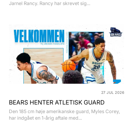
Jarnel Rancy. Rancy har skrevet sig...
27 JUL 2026
BEARS HENTER ATLETISK GUARD
Den 185 cm høje amerikanske guard, Myles Corey,
har indgået en 1-årig aftale med...