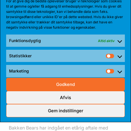
For at give dig de bedste oplevelser bruger vi teknologier som cookies
til at gemme og/eller få adgang til enhedsoplysninger. Hvis du giver dit
samtykke til disse teknologier, kan vi behandle data som f.eks.
browsingadfærd eller unikke ID'er på dette websted. Hvis du ikke giver
dit samtykke eller trækker dit samtykke tilbage, kan det have en
negativ indvirkning på visse funktioner og egenskaber.
SENESTE NYHEDER
Funktionsdygtig
Altid aktiv
Statistikker
Statist
Marketing
Market
Godkend
Afvis
04 AUG 2026
Gem indstillinger
REKORDHOLDER TIL BEARS
Bakken Bears har indgået en etårig aftale med