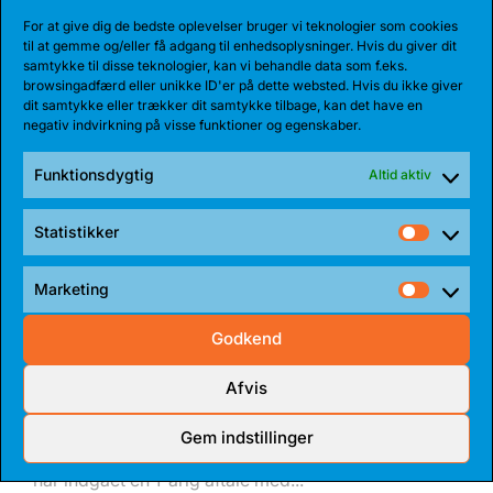
For at give dig de bedste oplevelser bruger vi teknologier som cookies
Bakken Bears har indgået en etårig aftale med
til at gemme og/eller få adgang til enhedsoplysninger. Hvis du giver dit
Jarnel Rancy. Rancy har skrevet sig...
samtykke til disse teknologier, kan vi behandle data som f.eks.
browsingadfærd eller unikke ID'er på dette websted. Hvis du ikke giver
dit samtykke eller trækker dit samtykke tilbage, kan det have en
negativ indvirkning på visse funktioner og egenskaber.
Funktionsdygtig
Altid aktiv
Statistikker
Statist
Marketing
Market
Godkend
Afvis
27 JUL 2026
BEARS HENTER ATLETISK GUARD
Gem indstillinger
Den 185 cm høje amerikanske guard, Myles Corey,
har indgået en 1-årig aftale med...