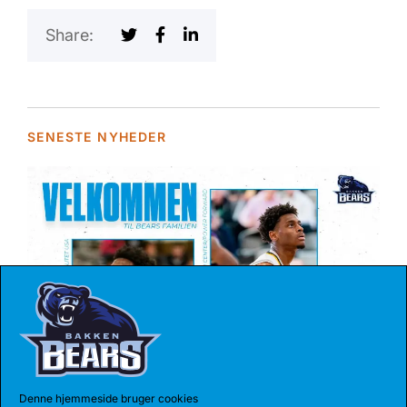
Share:
SENESTE NYHEDER
04 AUG 2026
Denne hjemmeside bruger cookies
REKORDHOLDER TIL BEARS