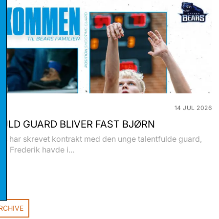
14 JUL 2026
ULD GUARD BLIVER FAST BJØRN
stikker
s har skrevet kontrakt med den unge talentfulde guard,
e. Frederik havde i...
eting
RCHIVE