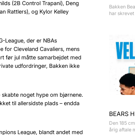
ilds (2B Control Trapani), Deng
Bakken Bear
 Rattlers), og Kylor Kelley
har skrevet 
 G-League, der er NBAs
pe for Cleveland Cavaliers, mens
ort før jul måtte samarbejdet med
vate udfordringer, Bakken ikke
re skabte noget hype om bjørnene.
t til allersidste plads – endda
BEARS H
Den 185 cm 
årig aftale 
hampions League, blandt andet med