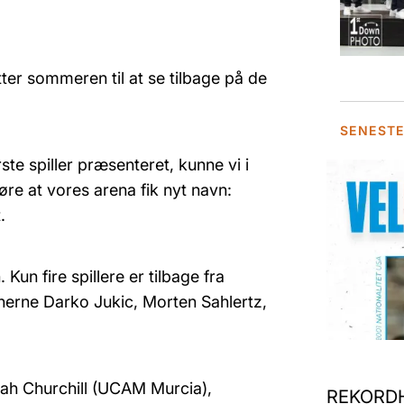
tter sommeren til at se tilbage på de
SENEST
te spiller præsenteret, kunne vi i
e at vores arena fik nyt navn:
.
n fire spillere er tilbage fra
anerne Darko Jukic, Morten Sahlertz,
ah Churchill (UCAM Murcia),
REKORDH