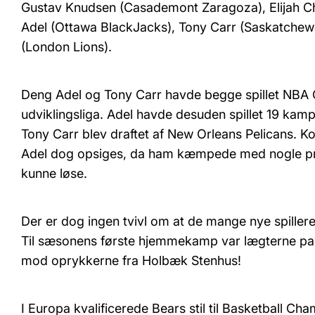
Gustav Knudsen (Casademont Zaragoza), Elijah Ch
Adel (Ottawa BlackJacks), Tony Carr (Saskatchewan
(London Lions).
Deng Adel og Tony Carr havde begge spillet NBA
udviklingsliga. Adel havde desuden spillet 19 kam
Tony Carr blev draftet af New Orleans Pelicans. K
Adel dog opsiges, da ham kæmpede med nogle pri
kunne løse.
Der er dog ingen tvivl om at de mange nye spille
Til sæsonens første hjemmekamp var lægterne pakke
mod oprykkerne fra Holbæk Stenhus!
I Europa kvalificerede Bears stil til Basketball C