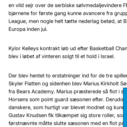
en vild sejr over de serbiske sølvmedaljevindere 
bjørnene for første gang kunne avancere fra grupp
League, men nogle helt tætte nederlag betød, at Be
Europa inden jul.
Kylor Kelleys kontrakt løb ud efter Basketball 
blev i løbet af vinteren solgt til et hold i Israel.
Der blev hentet to erstatninger ind for de tre spille
Skyler Flatten og sidenhen blev Marius Kirkholt S
fra Bears Academy. Marius præsterede så flot i sluts
Horsens som point guard sæsonen efter. Derudov
danskere, som hurtigt var blevet modnet og kunne
Gustav Knudsen fik tilkæmpet sig store roller, s
førstnævnte måtte slutte sæsonen med en flot poka