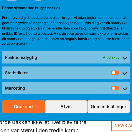
Denne hjemmeside bruger cookies
For at give dig de bedste oplevelser bruger vi teknologier som cookies til at
gemme og/eller få adgang til enhedsoplysninger. Hvis du giver dit samtykke
Cimbria vandt grundspillet med 34
til disse teknologier, kan vi behandle data som f.eks. browsingadfærd eller
stved. Til gengæld blev stillingen
unikke ID'er på dette websted. Hvis du ikke giver dit samtykke eller trækker
dit samtykke tilbage, kan det have en negativ indvirkning på visse funktioner
de tre hold nemlig á point, alle med
og egenskaber.
 interne kampe mellem holdene, og
Funktionsdygtig
Altid aktiv
Statistikker
TALENTF
Stati
Bears – og ikke mindst semifinaler
Bakken Bear
de fire drabelige semifinaler
Marketing
Frederik Sti
Mark
mp fire i Randers, efter
nutter før tid.
Godkend
Afvis
Gem indstillinger
orde Bakken ikke let. Det blev til tre
NEWS A
en var størst i den tredje kamp,