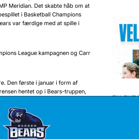
FMP Meridian. Det skabte håb om at
espillet i Basketball Champions
ars var færdige med at spille i
Champions League kampagnen og Carr
re. Den første i januar i form af
ørensen hentet op i Bears-truppen,
TALENT 
pillet, at han blev hentet til
Anton Kath
er var der en gruppe unge
sæson. Sid
 tage over. Især Noah Churchill og
om sæsonen skred frem, selv om
lfinalesejr, idet han udgik med en