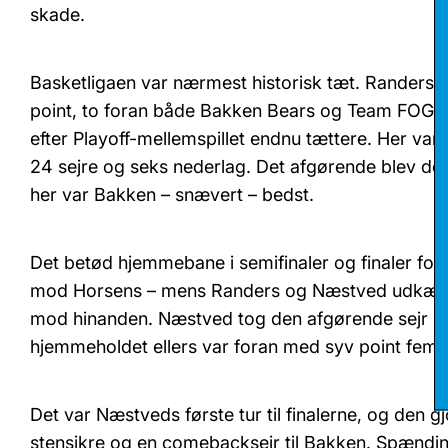
skade.
Basketligaen var nærmest historisk tæt. Randers 
point, to foran både Bakken Bears og Team FOG Næ
efter Playoff-mellemspillet endnu tættere. Her var 
24 sejre og seks nederlag. Det afgørende blev de
her var Bakken – snævert – bedst.
Det betød hjemmebane i semifinaler og finaler for 
mod Horsens – mens Randers og Næstved udkæmpe
mod hinanden. Næstved tog den afgørende sejr i ka
hjemmeholdet ellers var foran med syv point fem mi
Det var Næstveds første tur til finalerne, og den gj
stensikre og en comebacksejr til Bakken. Spænding