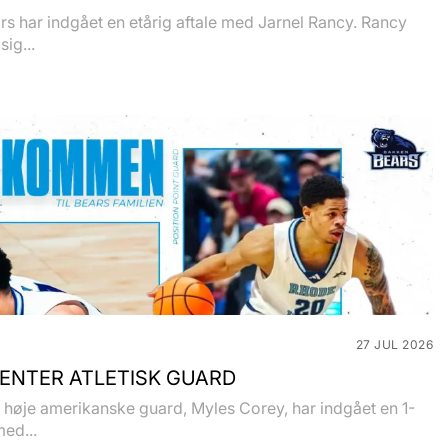
s har indgået en etårig aftale med Jarnel Rancy. Rancy
sig...
27 JUL 2026
ENTER ATLETISK GUARD
høje amerikanske guard, Myles Corey, har indgået en 1-
med...