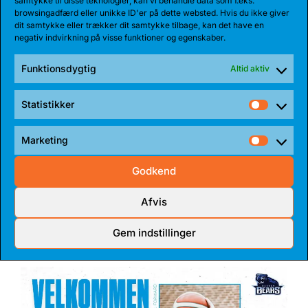
samtykke til disse teknologier, kan vi behandle data som f.eks.
browsingadfærd eller unikke ID'er på dette websted. Hvis du ikke giver
dit samtykke eller trækker dit samtykke tilbage, kan det have en
negativ indvirkning på visse funktioner og egenskaber.
Funktionsdygtig
Altid aktiv
Statistikker
Statist
Marketing
Market
27 JUL 2026
Godkend
BEARS HENTER ATLETISK GUARD
Afvis
Den 185 cm høje amerikanske guard, Myles Corey,
har indgået en 1-årig aftale med...
Gem indstillinger