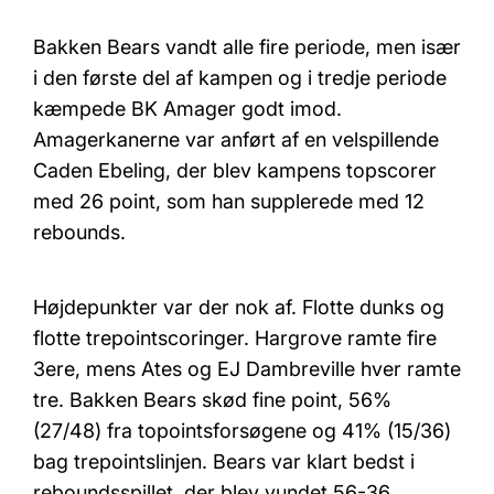
Bakken Bears vandt alle fire periode, men især
i den første del af kampen og i tredje periode
kæmpede BK Amager godt imod.
Amagerkanerne var anført af en velspillende
Caden Ebeling, der blev kampens topscorer
med 26 point, som han supplerede med 12
rebounds.
Højdepunkter var der nok af. Flotte dunks og
flotte trepointscoringer. Hargrove ramte fire
3ere, mens Ates og EJ Dambreville hver ramte
tre. Bakken Bears skød fine point, 56%
(27/48) fra topointsforsøgene og 41% (15/36)
bag trepointslinjen. Bears var klart bedst i
reboundsspillet, der blev vundet 56-36.