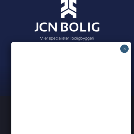
Meet all our partners
PRIVATLIVSPOLITIK
KONTAKT OS
ERHVERVSNETVÆRK I AARHUS
BEARSPADEL