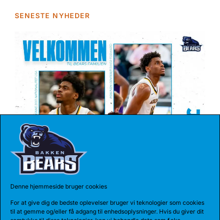
SENESTE NYHEDER
04 AUG 2026
REKORDHOLDER TIL BEARS
Bakken Bears har indgået en etårig aftale med
Jarnel Rancy. Rancy har skrevet sig...
Denne hjemmeside bruger cookies
For at give dig de bedste oplevelser bruger vi teknologier som cookies
til at gemme og/eller få adgang til enhedsoplysninger. Hvis du giver dit