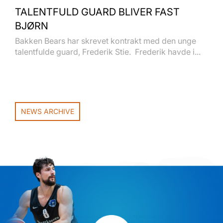
TALENTFULD GUARD BLIVER FAST
BJØRN
Bakken Bears har skrevet kontrakt med den unge
talentfulde guard, Frederik Stie. Frederik havde i...
NEWS ARCHIVE