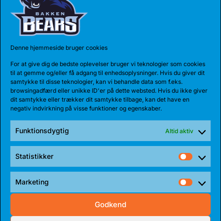
sætte tempo på vores angreb”, siger Skyler
Bowlin.
Denne hjemmeside bruger cookies
Foto: Kim Haugaard
For at give dig de bedste oplevelser bruger vi teknologier som cookies
til at gemme og/eller få adgang til enhedsoplysninger. Hvis du giver dit
samtykke til disse teknologier, kan vi behandle data som f.eks.
browsingadfærd eller unikke ID'er på dette websted. Hvis du ikke giver
dit samtykke eller trækker dit samtykke tilbage, kan det have en
negativ indvirkning på visse funktioner og egenskaber.
Share:
Funktionsdygtig
Altid aktiv
Statistikker
Statist
SENESTE NYHEDER
Marketing
Market
Godkend