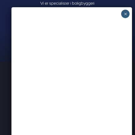
Meet all our partners
PRIVATLIVSPOLITIK
KONTAKT OS
ERHVERVSNETVÆRK I AARHUS
BEARSPADEL
BEARSEVENT
PARTNER ANNONCER
Website by