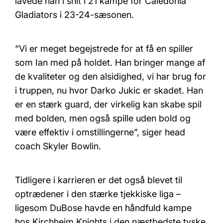
lavede han i snit i 21 kampe for Caledonia
Gladiators i 23-24-sæsonen.
“Vi er meget begejstrede for at få en spiller
som Ian med på holdet. Han bringer mange af
de kvaliteter og den alsidighed, vi har brug for
i truppen, nu hvor Darko Jukic er skadet. Han
er en stærk guard, der virkelig kan skabe spil
med bolden, men også spille uden bold og
være effektiv i omstillingerne”, siger head
coach Skyler Bowlin.
Tidligere i karrieren er det også blevet til
optrædener i den stærke tjekkiske liga –
ligesom DuBose havde en håndfuld kampe
hos Kirchheim Knights i den næstbedste tyske