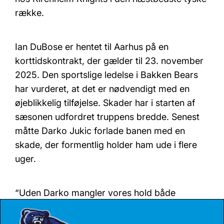
række.
Ian DuBose er hentet til Aarhus på en
korttidskontrakt, der gælder til
23. november
2025.
Den sportslige ledelse i Bakken Bears
har vurderet, at det er nødvendigt med en
øjeblikkelig tilføjelse. Skader har i starten af
sæsonen udfordret truppens bredde. Senest
måtte Darko Jukic forlade banen med en
skade, der formentlig holder ham ude i flere
uger.
“Uden Darko mangler vores hold både
størrelse og fysik til at matche modstandernes
større guards – samt en boldfører, der kan