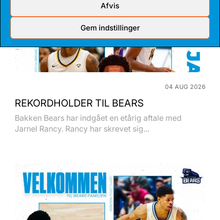
Afvis
Gem indstillinger
04 AUG 2026
REKORDHOLDER TIL BEARS
Bakken Bears har indgået en etårig aftale med
Jarnel Rancy. Rancy har skrevet sig...