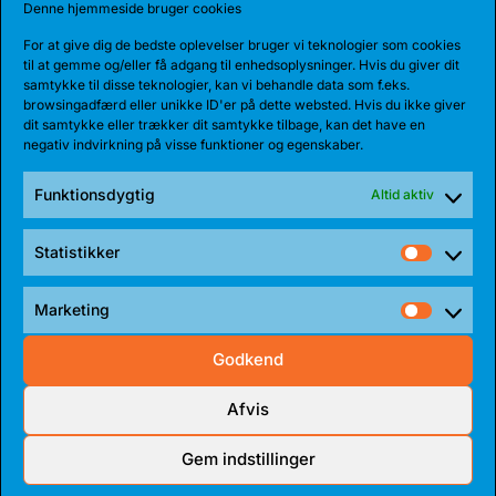
Denne hjemmeside bruger cookies
REKORDHOLDER TIL BEARS
For at give dig de bedste oplevelser bruger vi teknologier som cookies
til at gemme og/eller få adgang til enhedsoplysninger. Hvis du giver dit
Bakken Bears har indgået en etårig aftale med
samtykke til disse teknologier, kan vi behandle data som f.eks.
Jarnel Rancy. Rancy har skrevet sig...
browsingadfærd eller unikke ID'er på dette websted. Hvis du ikke giver
dit samtykke eller trækker dit samtykke tilbage, kan det have en
negativ indvirkning på visse funktioner og egenskaber.
Funktionsdygtig
Altid aktiv
Statistikker
Statist
Marketing
Market
Godkend
Afvis
27 JUL 2026
Gem indstillinger
BEARS HENTER ATLETISK GUARD
Den 185 cm høje amerikanske guard, Myles Corey,