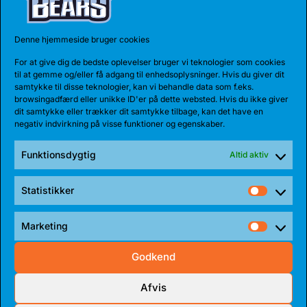
Sigersted
Denne hjemmeside bruger cookies
For at give dig de bedste oplevelser bruger vi teknologier som cookies
til at gemme og/eller få adgang til enhedsoplysninger. Hvis du giver dit
samtykke til disse teknologier, kan vi behandle data som f.eks.
browsingadfærd eller unikke ID'er på dette websted. Hvis du ikke giver
dit samtykke eller trækker dit samtykke tilbage, kan det have en
negativ indvirkning på visse funktioner og egenskaber.
Se Bakken Bears
Funktionsdygtig
Altid aktiv
i aktion
Statistikker
Statist
Marketing
Kom i bjørnehulen i Vejlby-
Market
Risskov Hallen.
Godkend
Afvis