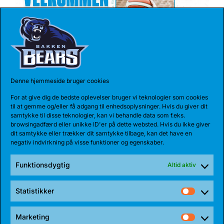
Denne hjemmeside bruger cookies
17 JUL 2026
For at give dig de bedste oplevelser bruger vi teknologier som cookies
TALENT BLIVER FULDTIDSBJØRN
til at gemme og/eller få adgang til enhedsoplysninger. Hvis du giver dit
samtykke til disse teknologier, kan vi behandle data som f.eks.
Anton Katholm har skrevet under med Bakken Bears
browsingadfærd eller unikke ID'er på dette websted. Hvis du ikke giver
for endnu en sæson. Sidste sæson havde...
dit samtykke eller trækker dit samtykke tilbage, kan det have en
negativ indvirkning på visse funktioner og egenskaber.
Funktionsdygtig
Altid aktiv
Statistikker
Statist
Marketing
Market