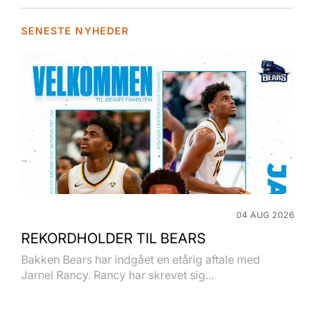
SENESTE NYHEDER
04 AUG 2026
REKORDHOLDER TIL BEARS
Bakken Bears har indgået en etårig aftale med
Jarnel Rancy. Rancy har skrevet sig...