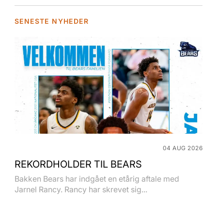
SENESTE NYHEDER
04 AUG 2026
REKORDHOLDER TIL BEARS
Bakken Bears har indgået en etårig aftale med
Jarnel Rancy. Rancy har skrevet sig...