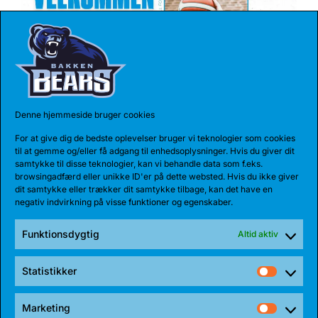
Denne hjemmeside bruger cookies
17 JUL 2026
For at give dig de bedste oplevelser bruger vi teknologier som cookies
TALENT BLIVER FULDTIDSBJØRN
til at gemme og/eller få adgang til enhedsoplysninger. Hvis du giver dit
samtykke til disse teknologier, kan vi behandle data som f.eks.
Anton Katholm har skrevet under med Bakken Bears
browsingadfærd eller unikke ID'er på dette websted. Hvis du ikke giver
for endnu en sæson. Sidste sæson havde...
dit samtykke eller trækker dit samtykke tilbage, kan det have en
negativ indvirkning på visse funktioner og egenskaber.
Funktionsdygtig
Altid aktiv
Statistikker
Statist
Marketing
Market