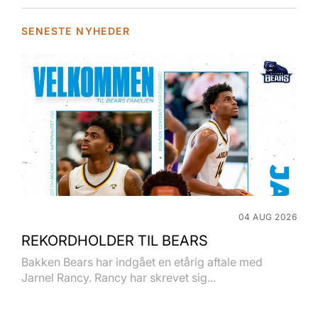
SENESTE NYHEDER
04 AUG 2026
REKORDHOLDER TIL BEARS
Bakken Bears har indgået en etårig aftale med
Jarnel Rancy. Rancy har skrevet sig...