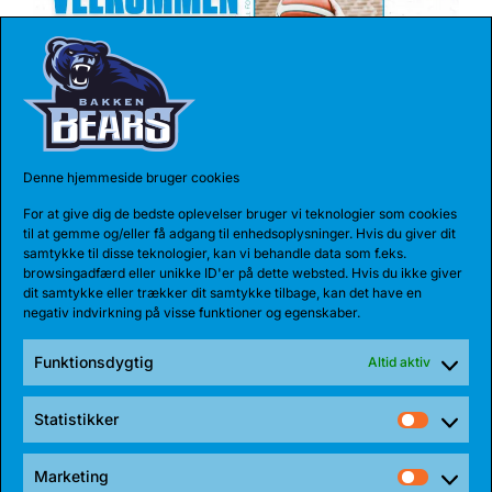
Denne hjemmeside bruger cookies
17 JUL 2026
For at give dig de bedste oplevelser bruger vi teknologier som cookies
TALENT BLIVER FULDTIDSBJØRN
til at gemme og/eller få adgang til enhedsoplysninger. Hvis du giver dit
samtykke til disse teknologier, kan vi behandle data som f.eks.
Anton Katholm har skrevet under med Bakken Bears
browsingadfærd eller unikke ID'er på dette websted. Hvis du ikke giver
for endnu en sæson. Sidste sæson havde...
dit samtykke eller trækker dit samtykke tilbage, kan det have en
negativ indvirkning på visse funktioner og egenskaber.
Funktionsdygtig
Altid aktiv
Statistikker
Statist
Marketing
Market